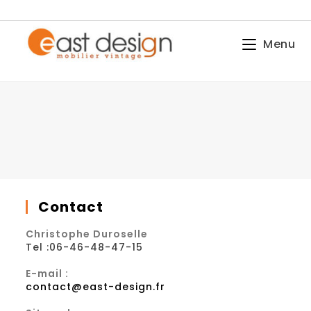
Skip
to
content
Menu
Contact
Christophe Duroselle
Tel :06-46-48-47-15
E-mail :
S’ouvre
contact@east-design.fr
dans