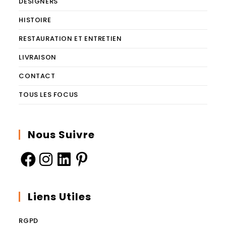
DESIGNERS
HISTOIRE
RESTAURATION ET ENTRETIEN
LIVRAISON
CONTACT
TOUS LES FOCUS
Nous Suivre
S’ouvre
S’ouvre
S’ouvre
S’ouvre
dans
dans
dans
dans
un
un
un
un
Liens Utiles
nouvel
nouvel
nouvel
nouvel
onglet
onglet
onglet
onglet
RGPD