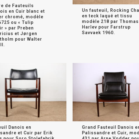
re de Fauteuils
Un fauteuil, Rocking Cha
ois en Cuir blanc et
en teck laqué et tissu
er chromé, modèle
modèle 218 par Thomas
6725 ou « Tulip
Harlev pour Farstrup
ir » par Preben
Savvaek 1960.
ricius et Jørgen
tholm pour Walter
ll.
euil Danois en
Grand Fauteuil Danois e
sandre et Cuir par Erik
Palissandre et Cuir, mo
s pour Soro Stolefabrik.
431 par Arne Vodder po