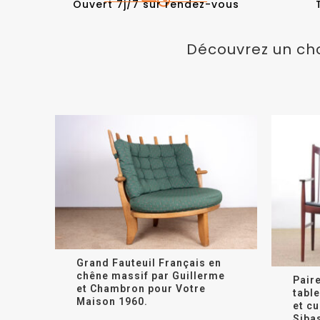
Ouvert 7j/7 sur rendez-vous
Découvrez un cho
Grand Fauteuil Français en
chêne massif par Guillerme
Paire
et Chambron pour Votre
tabl
Maison 1960.
et c
Siba