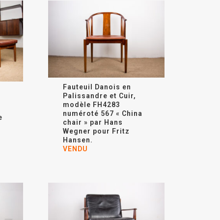
Fauteuil Danois en
n
Palissandre et Cuir,
modèle FH4283
numéroté 567 « China
e
chair » par
Hans
Wegner
pour Fritz
Hansen.
VENDU