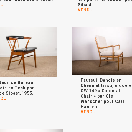
DU
Sibast.
VENDU
Fauteuil Danois en
teuil de Bureau
Chêne et tissu, modèle
ois en Teck par
OW 149 « Colonial
ge Sibast,1955.
Chair » par
Ole
NDU
Wanscher
pour Carl
Hansen.
VENDU