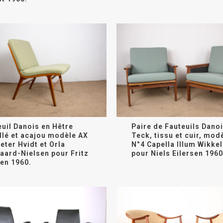
euil Danois en Hêtre
Paire de Fauteuils Dano
llé et acajou modèle AX
Teck, tissu et cuir, mod
eter Hvidt et Orla
N°4 Capella Illum Wikke
aard-Nielsen pour Fritz
pour Niels Eilersen 1960
en 1960.