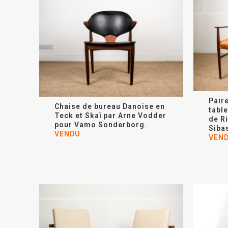
Paire
Chaise de bureau Danoise en
tabl
Teck et Skaï par Arne Vodder
de R
pour Vamo Sonderborg.
Siba
VENDU
VEN