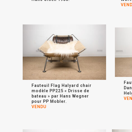
VEN
Fau
Fauteuil Flag Halyard chair
Dan
modèle PP225 « Drisse de
Hel
bateau » par Hans Wegner
VE
pour PP Mobler.
VENDU