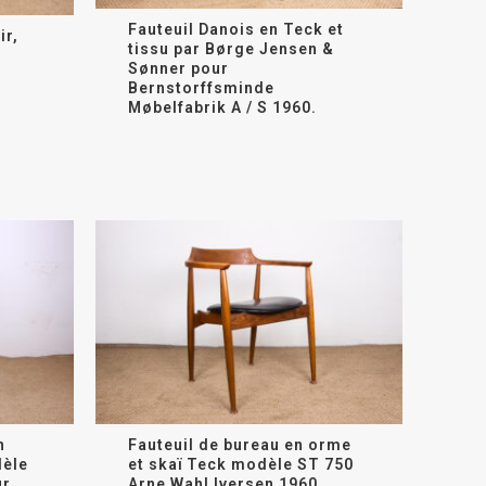
Fauteuil Danois en Teck et
ir,
tissu par Børge Jensen &
Sønner pour
Bernstorffsminde
Møbelfabrik A / S 1960.
n
Fauteuil de bureau en orme
dèle
et skaï Teck modèle ST 750
ur
Arne Wahl Iversen 1960.