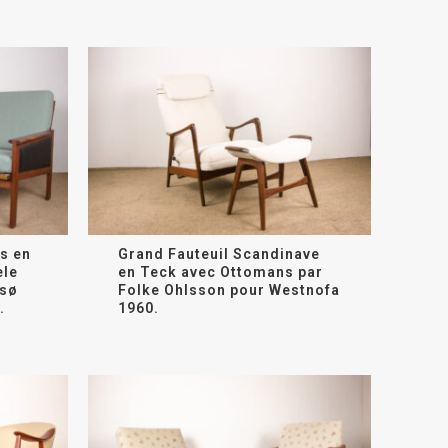
is en
Grand Fauteuil Scandinave
èle
en Teck avec Ottomans par
lsø
Folke Ohlsson pour Westnofa
.
1960.