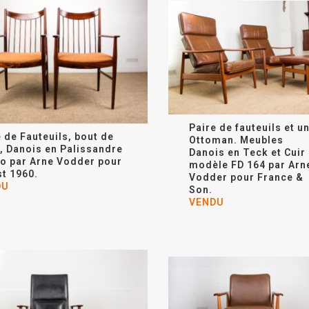
Paire de fauteuils et u
 de Fauteuils, bout de
Ottoman. Meubles
e, Danois en Palissandre
Danois en Teck et Cuir
io par Arne Vodder pour
modèle FD 164 par
Arn
st 1960.
Vodder
pour France &
DU
Son.
VENDU