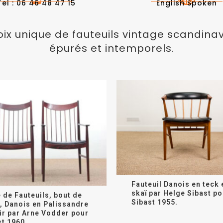
Tel : 06 46 48 47 15
English Spoken
ix unique de fauteuils vintage scandinav
épurés et intemporels.
Fauteuil Danois en teck 
skaï par Helge Sibast po
 de Fauteuils, bout de
Sibast 1955.
e, Danois en Palissandre
uir par Arne Vodder pour
st 1960.