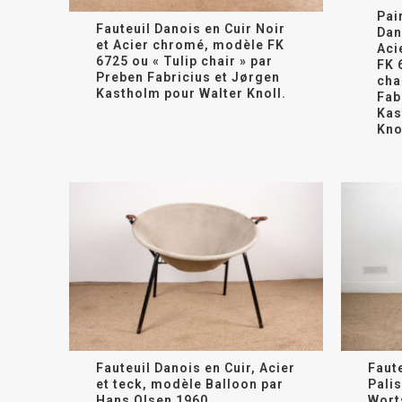
Pai
Fauteuil Danois en Cuir Noir
Dan
et Acier chromé, modèle FK
Aci
6725 ou « Tulip chair » par
FK 
Preben Fabricius et Jørgen
cha
Kastholm pour Walter Knoll.
Fab
Kas
Kno
Fauteuil Danois en Cuir, Acier
Faut
et teck, modèle Balloon par
Palis
Hans Olsen
1960.
Wort