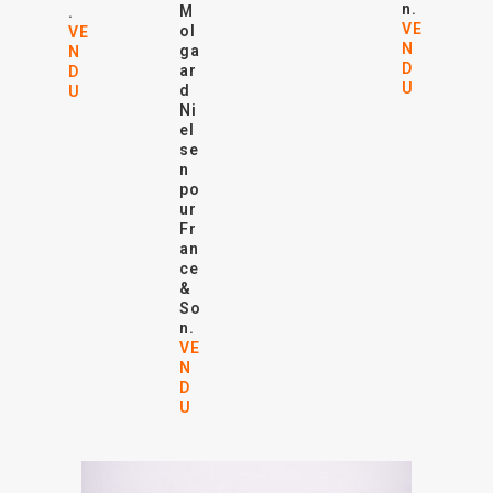
n.
M
.
VE
ol
VE
N
ga
N
D
ar
D
U
d
U
Ni
el
se
n
po
ur
Fr
an
ce
&
So
n.
VE
N
D
U