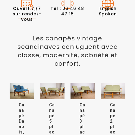
Ouvert 7j/7
Tel : 06 46 48
English
sur rendez-
47 15
Spoken
vous
Les canapés vintage
scandinaves conjuguent avec
classe, modernité, sobriété et
confort.
Ca
Ca
Ca
Ca
na
na
na
na
pé
pé
pé
pé
Da
5
3
2
no
pl
pl
pl
is,
ac
ac
ac