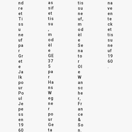
as
nd
tis
na
sif
re
su
ve
et
et
ne
en
tis
Ti
uf,
te
su
ss
m
ck
,
u
od
et
m
ne
èl
tis
od
uf
e
su
èl
pa
Se
ne
e
r
na
uf
GE
Gr
to
19
37
et
r
60
5
e
Ol
.
pa
Ja
e
r
lk
W
Ha
po
an
ns
ur
sc
W
Po
he
eg
ul
r,
ne
Je
Fr
r
pe
an
po
ss
ce
ur
en
&
Ge
19
So
ta
60
n.