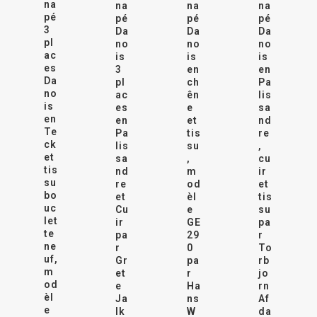
na
na
na
na
pé
pé
pé
pé
3
Da
Da
Da
pl
no
no
no
ac
is
is
is
es
en
en
3
Da
ch
Pa
pl
no
ên
lis
ac
is
e
sa
es
en
et
nd
en
Te
tis
re
Pa
ck
su
,
lis
et
,
cu
sa
tis
m
ir
nd
su
od
et
re
bo
èl
tis
et
uc
e
su
Cu
let
GE
pa
ir
te
29
r
pa
ne
0
To
r
uf,
pa
rb
Gr
m
r
jo
et
od
Ha
rn
e
èl
ns
Af
Ja
e
W
da
lk