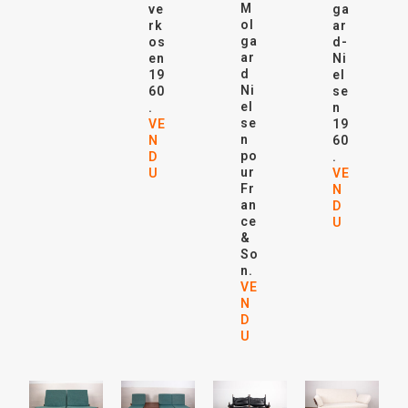
M
ve
ga
ol
rk
ar
ga
os
d-
ar
en
Ni
d
19
el
Ni
60
se
el
.
n
se
VE
19
n
N
60
po
D
.
ur
U
VE
Fr
N
an
D
ce
U
&
So
n.
VE
N
D
U