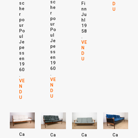
sc
sc
Fi
D
he
he
nn
U
r
r
Ju
po
po
hl
ur
ur
19
Po
Po
58
ul
ul
.
Je
Je
VE
pe
pe
N
ss
ss
D
en
en
U
19
19
60
60
.
.
VE
VE
N
N
D
D
U
U
Ca
Ca
Ca
Ca