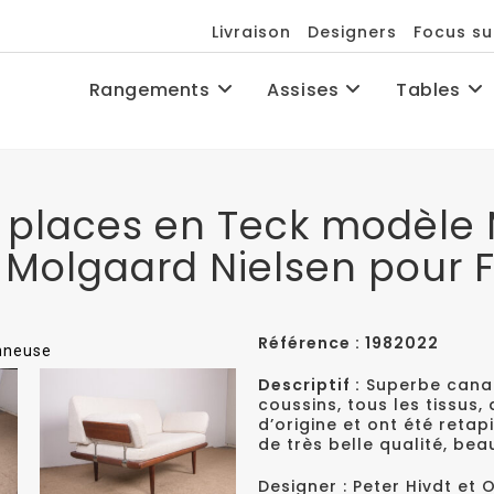
Livraison
Designers
Focus su
Rangements
Assises
Tables
places en Teck modèle 
a Molgaard Nielsen pour 
Référence : 1982022
onneuse
Descriptif :
Superbe canap
coussins, tous les tissus,
d’origine et ont été retap
de très belle qualité, be
Designer : Peter Hivdt et