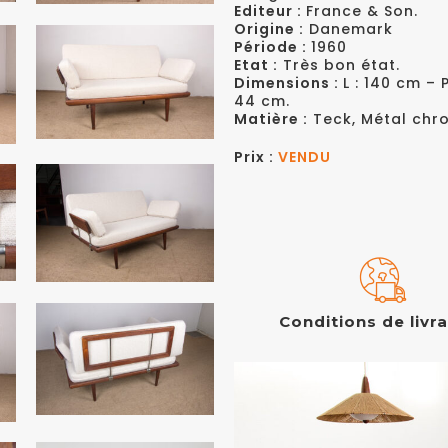
Editeur :
France & Son.
Origine :
Danemark
Période :
1960
Etat :
Très bon état.
Dimensions :
L : 140 cm – 
44 cm.
Matière :
Teck, Métal chro
Prix :
VENDU
Conditions de livr