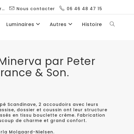
r…
Nous contacter
06 46 48 47 15
Luminaires
Autres
Histoire
Minerva par Peter
France & Son.
é Scandinave, 2 accoudoirs avec leurs
 assise, dossier et coussin ont leur structure
issés en tissu bouclette crème. Fabrication
aucoup de charme et grand confort.
 Orla Molgaard-Nielsen.