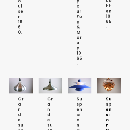
uc
o
p
ht
ul
o
en
se
ur
19
n
Fo
65
19
g
.
6
&
0.
M
ør
u
p
19
65
.
Gr
Gr
Su
Su
a
a
sp
sp
n
n
en
en
d
d
si
si
e
e
o
o
su
su
n
n