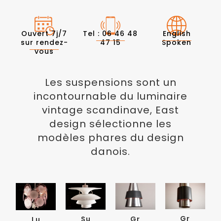
Ouvert 7j/7
Tel : 06 46 48
English
sur rendez-
47 15
Spoken
vous
Les suspensions sont un
incontournable du luminaire
vintage scandinave, East
design sélectionne les
modèles phares du design
danois.
Gr
Su
Gr
Lu