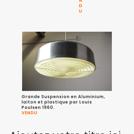
N
D
U
Grande Suspension en Aluminium,
laiton et plastique par
Louis
Poulsen
1960.
VENDU