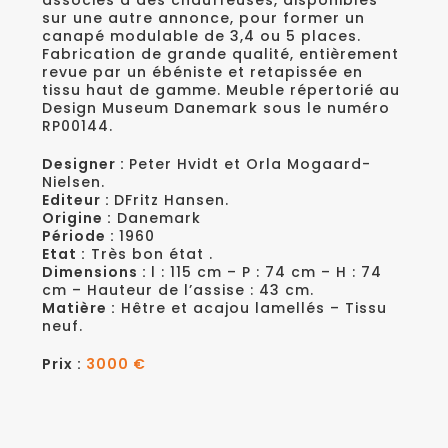
associés à des chauffeuses, disponibles
sur une autre annonce, pour former un
canapé modulable de 3,4 ou 5 places.
Fabrication de grande qualité, entièrement
revue par un ébéniste et retapissée en
tissu haut de gamme. Meuble répertorié au
Design Museum Danemark sous le numéro
RP00144.
Designer :
Peter Hvidt et Orla Mogaard-
Nielsen.
Editeur :
DFritz Hansen.
Origine :
Danemark
Période :
1960
Etat :
Très bon état .
Dimensions :
l : 115 cm – P : 74 cm – H : 74
cm – Hauteur de l’assise : 43 cm.
Matière :
Hêtre et acajou lamellés – Tissu
neuf.
Prix :
3000 €