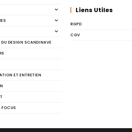
Liens Utiles
RES
RGPD
CGV
E DU DESIGN SCANDINAVE
RS
E
ATION ET ENTRETIEN
ON
T
S FOCUS