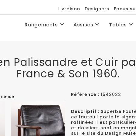
Livraison
Designers
Focus su
Rangements
Assises
Tables
en Palissandre et Cuir pa
France & Son 1960.
Référence
: 1542022
onneuse
Descriptif
: Superbe Faute
ce fauteuil porte la sign
raffinées il est particuli
et dossiers sont en magnif
sur le site du Design Mu