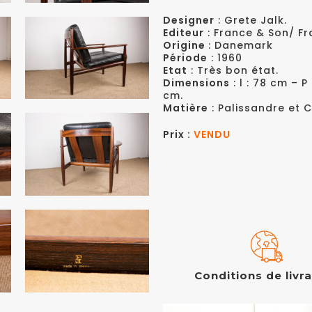
Designer
: Grete Jalk.
Editeur
: France & Son/ F
Origine
: Danemark
Période
: 1960
Etat
: Très bon état.
Dimensions
: l : 78 cm – P
cm.
Matière
: Palissandre et Cu
Prix :
VENDU
Conditions de livr