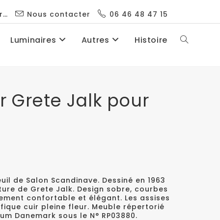
r…
Nous contacter
06 46 48 47 15
Luminaires
Autres
Histoire
r Grete Jalk pour
uil de Salon Scandinave. Dessiné en 1963
ature de Grete Jalk. Design sobre, courbes
èrement confortable et élégant. Les assises
ique cuir pleine fleur. Meuble répertorié
seum Danemark sous le N° RP03880.