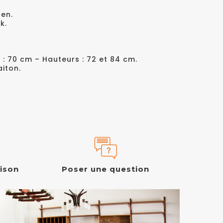
sen.
k.
P : 70 cm – Hauteurs : 72 et 84 cm.
aiton.
aison
Poser une question