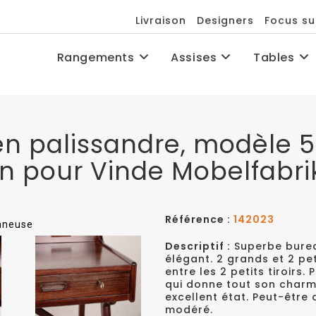
Livraison
Designers
Focus su
Rangements
Assises
Tables
n palissandre, modèle 
n pour Vinde Mobelfabri
Référence :
142023
onneuse
Descriptif :
Superbe burea
élégant. 2 grands et 2 pet
entre les 2 petits tiroirs
qui donne tout son charm
excellent état. Peut-être
modéré.