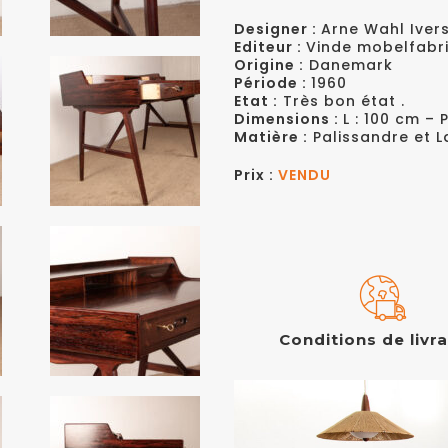
Designer :
Arne Wahl Iver
Editeur :
Vinde mobelfabri
Origine :
Danemark
Période :
1960
Etat :
Très bon état .
Dimensions :
L : 100 cm – 
Matière :
Palissandre et L
Prix :
VENDU
Conditions de livr