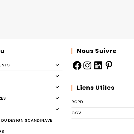
u
Nous Suivre
ENTS
Liens Utiles
RES
RGPD
CGV
E DU DESIGN SCANDINAVE
RS