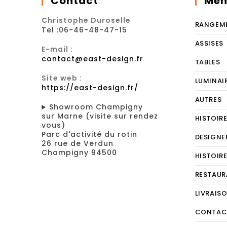
Contact
Men
Christophe Duroselle
RANGEM
Tel :06-46-48-47-15
ASSISES
E-mail :
contact@east-design.fr
TABLES
Site web :
LUMINAI
https://east-design.fr/
AUTRES
Showroom Champigny
sur Marne (visite sur rendez
HISTOIR
vous)
Parc d'activité du rotin
DESIGNE
26 rue de Verdun
Champigny 94500
HISTOIR
RESTAUR
LIVRAIS
CONTAC