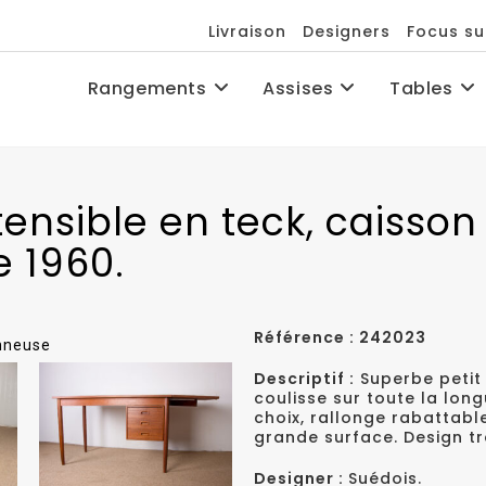
Livraison
Designers
Focus su
Rangements
Assises
Tables
ensible en teck, caisson 
e 1960.
Référence : 242023
onneuse
Descriptif :
Superbe petit 
coulisse sur toute la lon
choix, rallonge rabattabl
grande surface. Design trè
Designer :
Suédois.