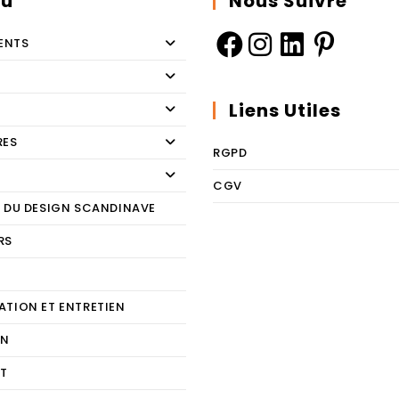
u
Nous Suivre
ENTS
Liens Utiles
RES
RGPD
CGV
E DU DESIGN SCANDINAVE
RS
E
ATION ET ENTRETIEN
ON
T