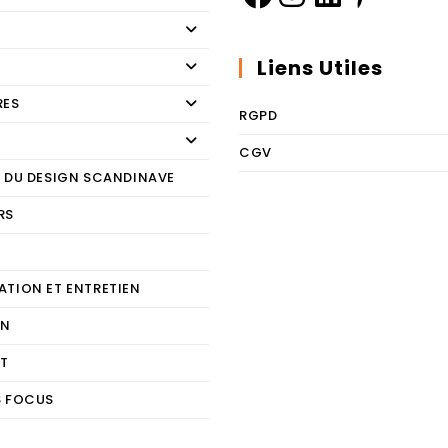
Liens Utiles
RES
RGPD
CGV
E DU DESIGN SCANDINAVE
RS
E
ATION ET ENTRETIEN
ON
T
S FOCUS