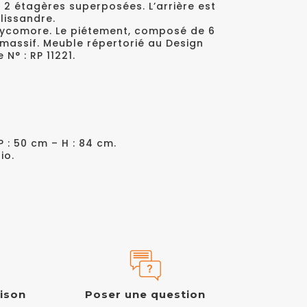
2 étagères superposées. L’arrière est
lissandre.
 sycomore. Le piétement, composé de 6
 massif. Meuble répertorié au Design
° : RP 11221.
P : 50 cm – H : 84 cm.
io.
aison
Poser une question