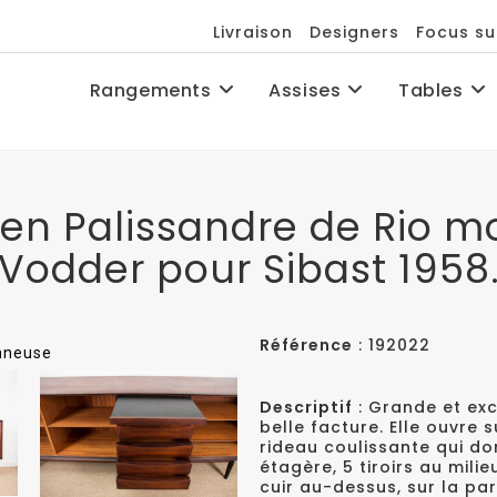
Livraison
Designers
Focus su
Rangements
Assises
Tables
 en Palissandre de Rio m
Vodder pour Sibast 1958
Référence
: 192022
onneuse
Descriptif
: Grande et exc
belle facture. Elle ouvre
rideau coulissante qui d
étagère, 5 tiroirs au mili
cuir au-dessus, sur la par