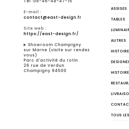
Tel :06-46-48-47-15
ASSISES
E-mail :
contact@east-design.fr
TABLES
Site web :
LUMINAI
https://east-design.fr/
AUTRES
Showroom Champigny
sur Marne (visite sur rendez
HISTOIR
vous)
Parc d'activité du rotin
DESIGNE
26 rue de Verdun
Champigny 94500
HISTOIR
RESTAUR
LIVRAIS
CONTAC
TOUS LE