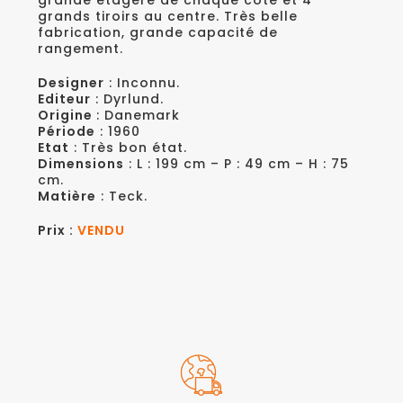
grande étagère de chaque côté et 4
grands tiroirs au centre. Très belle
fabrication, grande capacité de
rangement.
Designer
: Inconnu.
Editeur
: Dyrlund.
Origine
: Danemark
Période
: 1960
Etat
: Très bon état.
Dimensions
: L : 199 cm – P : 49 cm – H : 75
cm.
Matière
: Teck.
Prix :
VENDU