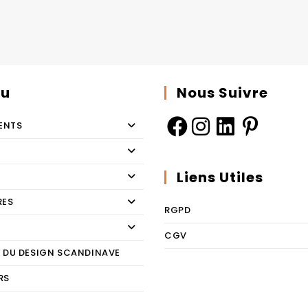
u
Nous Suivre
ENTS
Liens Utiles
RES
RGPD
CGV
E DU DESIGN SCANDINAVE
RS
E