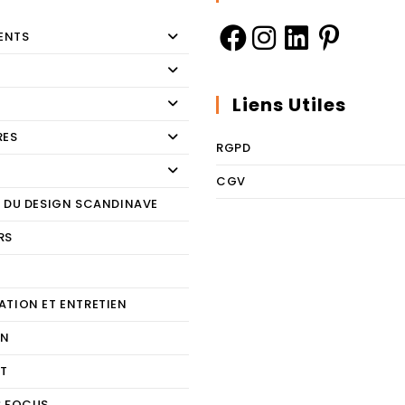
ENTS
Liens Utiles
RES
RGPD
CGV
E DU DESIGN SCANDINAVE
RS
E
ATION ET ENTRETIEN
ON
T
S FOCUS