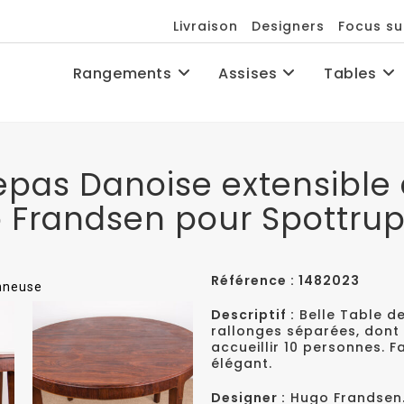
Livraison
Designers
Focus su
Rangements
Assises
Tables
epas Danoise extensible 
 Frandsen pour Spottrup
Référence : 1482023
onneuse
Descriptif :
Belle Table d
rallonges séparées, dont 
accueillir 10 personnes. F
élégant.
Designer :
Hugo Frandsen