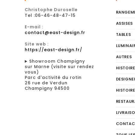
Christophe Duroselle
RANGEM
Tel :06-46-48-47-15
ASSISES
E-mail :
contact@east-design.fr
TABLES
Site web :
LUMINAI
https://east-design.fr/
AUTRES
Showroom Champigny
sur Marne (visite sur rendez
HISTOIR
vous)
Parc d'activité du rotin
DESIGNE
26 rue de Verdun
Champigny 94500
HISTOIR
RESTAUR
LIVRAIS
CONTAC
TOUS LE