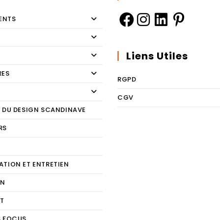
ENTS
Liens Utiles
RES
RGPD
CGV
E DU DESIGN SCANDINAVE
RS
E
ATION ET ENTRETIEN
ON
T
S FOCUS