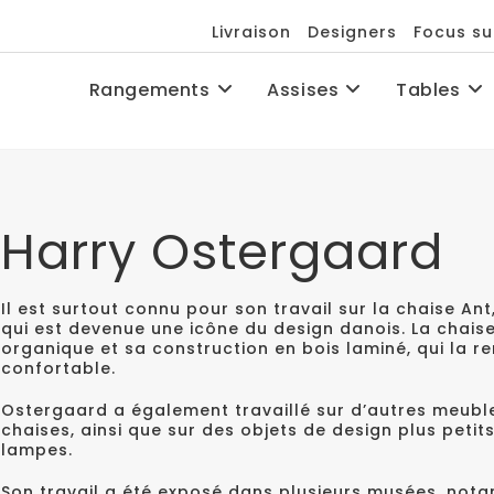
Livraison
Designers
Focus su
Rangements
Assises
Tables
Harry Ostergaard
Il est surtout connu pour son travail sur la chaise Ant
qui est devenue une icône du design danois. La chais
organique et sa construction en bois laminé, qui la re
confortable.
Ostergaard a également travaillé sur d’autres meuble
chaises, ainsi que sur des objets de design plus petit
lampes.
Son travail a été exposé dans plusieurs musées, no