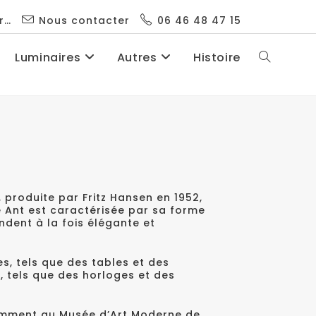
r…
Nous contacter
06 46 48 47 15
Luminaires
Autres
Histoire
, produite par Fritz Hansen en 1952,
e Ant est caractérisée par sa forme
ndent à la fois élégante et
s, tels que des tables et des
s, tels que des horloges et des
tamment au Musée d’Art Moderne de