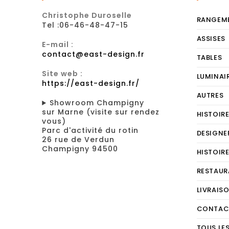
Christophe Duroselle
RANGEM
Tel :06-46-48-47-15
ASSISES
E-mail :
contact@east-design.fr
TABLES
Site web :
LUMINAI
https://east-design.fr/
AUTRES
Showroom Champigny
sur Marne (visite sur rendez
HISTOIR
vous)
Parc d'activité du rotin
DESIGNE
26 rue de Verdun
Champigny 94500
HISTOIR
RESTAUR
LIVRAIS
CONTAC
TOUS LE