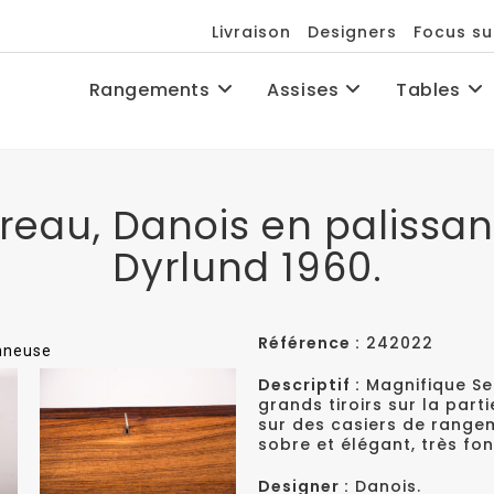
Livraison
Designers
Focus su
Rangements
Assises
Tables
ureau, Danois en palissan
Dyrlund 1960.
Référence :
242022
onneuse
Descriptif :
Magnifique Se
grands tiroirs sur la part
sur des casiers de range
sobre et élégant, très fon
Designer :
Danois.