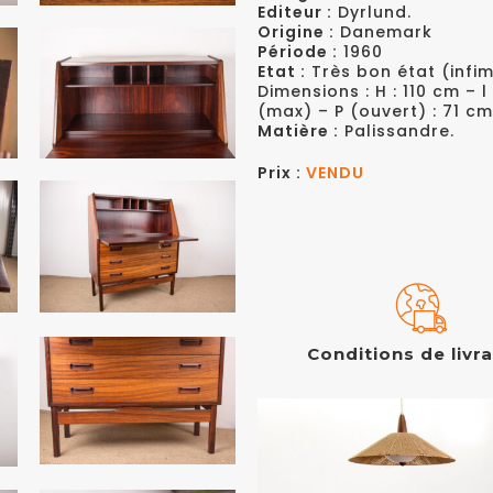
Editeur :
Dyrlund.
Origine :
Danemark
Période :
1960
Etat :
Très bon état (infim
Dimensions : H : 110 cm – 
(max) – P (ouvert) : 71 cm
Matière :
Palissandre.
Prix :
VENDU
Conditions de livr