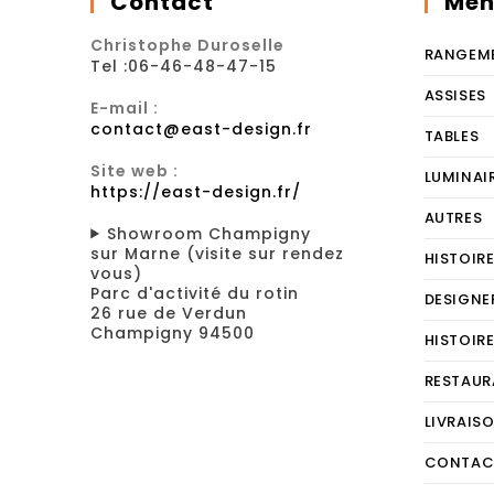
Contact
Men
Christophe Duroselle
RANGEM
Tel :06-46-48-47-15
ASSISES
E-mail :
contact@east-design.fr
TABLES
Site web :
LUMINAI
https://east-design.fr/
AUTRES
Showroom Champigny
sur Marne (visite sur rendez
HISTOIR
vous)
Parc d'activité du rotin
DESIGNE
26 rue de Verdun
Champigny 94500
HISTOIR
RESTAUR
LIVRAIS
CONTAC