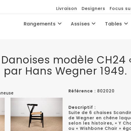
Livraison
Designers
Focus su
Rangements
Assises
Tables
s Danoises modèle CH24 
par Hans Wegner 1949.
Référence
: 802020
onneuse
Descriptif
:
Suite de 6 chaises Scand
de Wegner en chêne laqué
selon les histoires, « Y C
ou « Wishbone Chair » ég