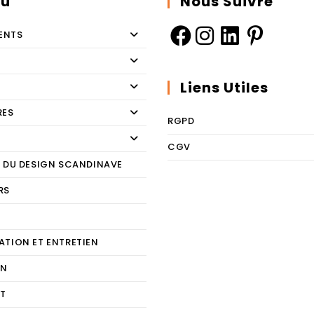
u
Nous Suivre
ENTS
Liens Utiles
RES
RGPD
CGV
E DU DESIGN SCANDINAVE
RS
E
ATION ET ENTRETIEN
ON
T