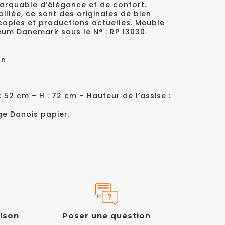
marquable d’élégance et de confort.
llée, ce sont des originales de bien
 copies et productions actuelles. Meuble
eum Danemark sous le N° : RP 13030.
on
 : 52 cm – H : 72 cm – Hauteur de l’assise :
e Danois papier.
aison
Poser une question