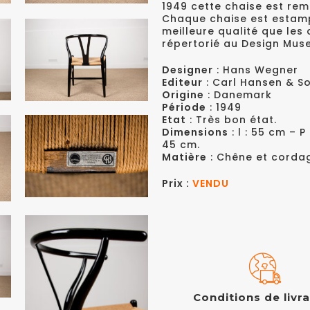
1949 cette chaise est re
Chaque chaise est estampi
meilleure qualité que les
répertorié au Design Mus
Designer
: Hans Wegner
Editeur
: Carl Hansen & S
Origine
: Danemark
Période
: 1949
Etat
: Très bon état.
Dimensions
: l : 55 cm – P
45 cm.
Matière
: Chêne et cordag
Prix :
VENDU
Conditions de livr