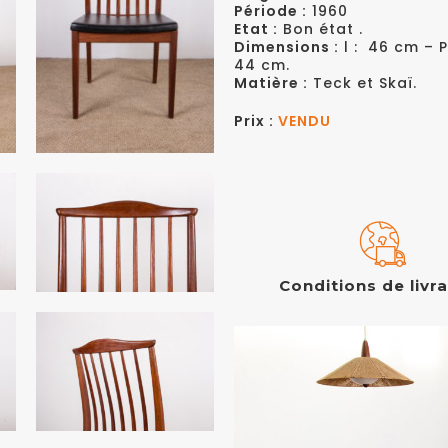
Période :
1960
Etat :
Bon état .
Dimensions :
l : 46 cm – P
44 cm.
Matière :
Teck et Skaï.
Prix :
VENDU
Conditions de livr