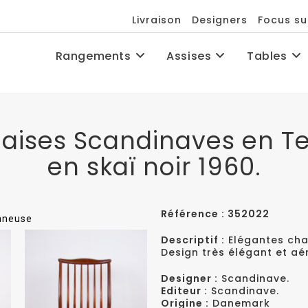
Livraison
Designers
Focus su
Rangements
Assises
Tables
haises Scandinaves en Te
en skaï noir 1960.
Référence : 352022
onneuse
Descriptif :
Elégantes cha
Design très élégant et aé
Designer :
Scandinave.
Editeur :
Scandinave.
Origine :
Danemark