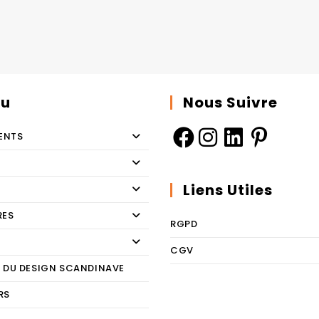
u
Nous Suivre
ENTS
Liens Utiles
RES
RGPD
CGV
E DU DESIGN SCANDINAVE
RS