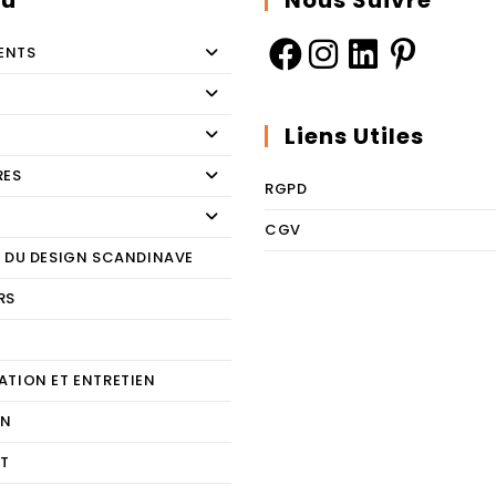
u
Nous Suivre
ENTS
Liens Utiles
RES
RGPD
CGV
E DU DESIGN SCANDINAVE
RS
E
ATION ET ENTRETIEN
ON
T