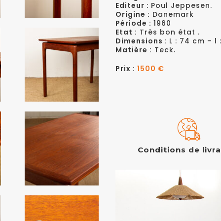
Editeur :
Poul Jeppesen.
Origine :
Danemark
Période :
1960
Etat :
Très bon état .
Dimensions :
L : 74 cm – l
Matière :
Teck.
Prix :
1500 €
Conditions de livr