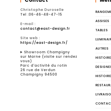
Contact
Men
Christophe Duroselle
RANGEM
Tel :06-46-48-47-15
ASSISES
E-mail :
contact@east-design.fr
TABLES
Site web :
LUMINAI
https://east-design.fr/
AUTRES
Showroom Champigny
sur Marne (visite sur rendez
HISTOIR
vous)
Parc d'activité du rotin
DESIGNE
26 rue de Verdun
Champigny 94500
HISTOIR
RESTAUR
LIVRAIS
CONTAC