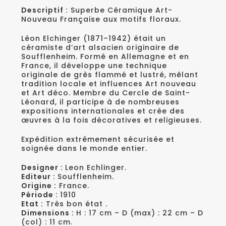
Descriptif :
Superbe Céramique Art-
Nouveau Française aux motifs floraux.
Léon Elchinger (1871–1942) était un
céramiste d’art alsacien originaire de
Soufflenheim. Formé en Allemagne et en
France, il développe une technique
originale de grès flammé et lustré, mêlant
tradition locale et influences Art nouveau
et Art déco. Membre du Cercle de Saint-
Léonard, il participe à de nombreuses
expositions internationales et crée des
œuvres à la fois décoratives et religieuses.
Expédition extrêmement sécurisée et
soignée dans le monde entier.
Designer :
Leon Echlinger.
Editeur :
Soufflenheim.
Origine :
France.
Période :
1910
Etat :
Très bon état .
Dimensions :
H : 17 cm – D (max) : 22 cm – D
(col) : 11 cm.