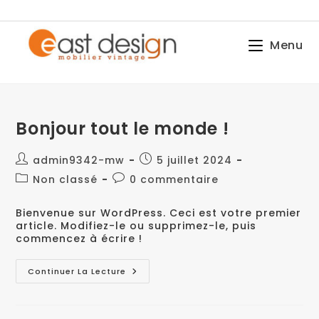
Skip
to
content
Menu
Bonjour tout le monde !
Auteur/autrice
Publication
admin9342-mw
5 juillet 2024
de
publiée :
Post
Commentaires
Non classé
0 commentaire
la
category:
de
publication :
la
Bienvenue sur WordPress. Ceci est votre premier
publication :
article. Modifiez-le ou supprimez-le, puis
commencez à écrire !
Bonjour
Continuer La Lecture
Tout
Le
Monde !